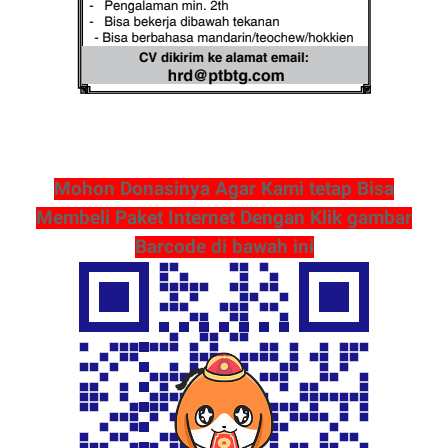
Mohon Donasinya Agar Kami tetap Bisa
Membeli Paket Internet Dengan Klik gambar
Barcode di bawah ini