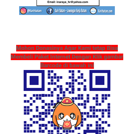
Mohon Donasinya Agar Kami tetap Bisa
Membeli Paket Internet Dengan Klik gambar
Barcode di bawah ini