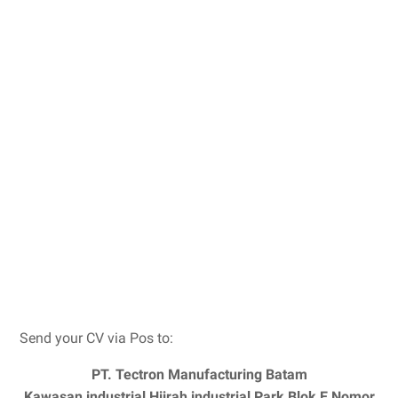
Send your CV via Pos to:
PT. Tectron Manufacturing Batam
Kawasan industrial Hijrah industrial Park Blok E Nomor