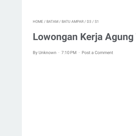
HOME
/
BATAM
/
BATU AMPAR
/
D3
/
S1
Lowongan Kerja Agung 
By Unknown
7:10 PM
Post a Comment