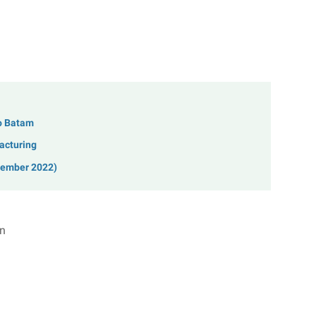
o Batam
acturing
tember 2022)
an
C