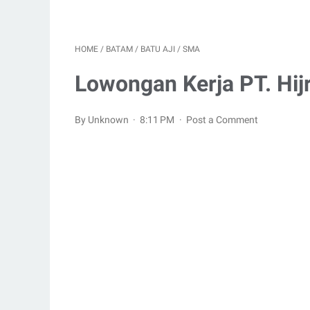
HOME
/
BATAM
/
BATU AJI
/
SMA
Lowongan Kerja PT. Hi
By Unknown
8:11 PM
Post a Comment