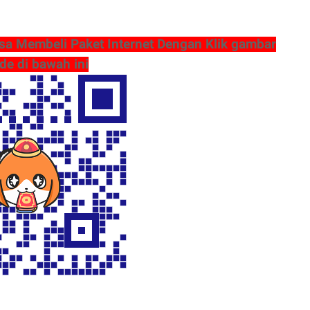
sa Membeli Paket Internet Dengan Klik gambar
de di bawah ini