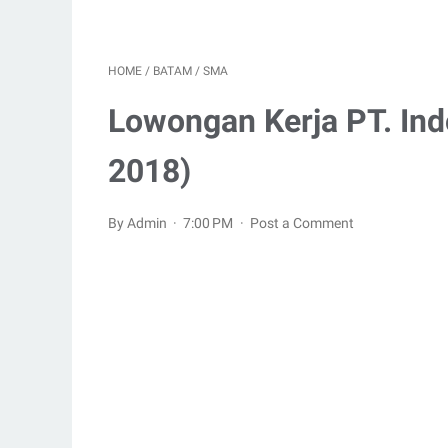
HOME
/
BATAM
/
SMA
Lowongan Kerja PT. In
2018)
By Admin
7:00 PM
Post a Comment