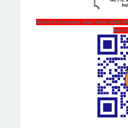
Mohon Donasinya Agar Kami tetap Bi
Barco