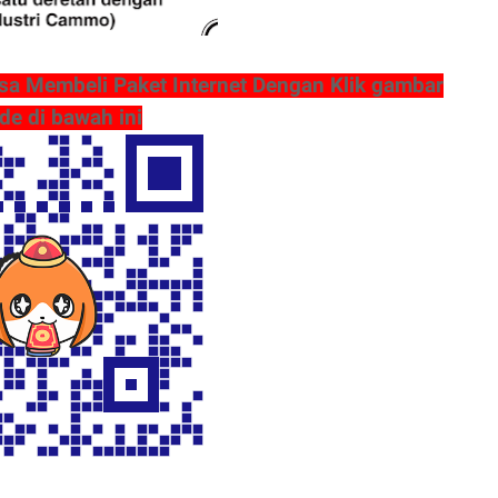
sa Membeli Paket Internet Dengan Klik gambar
de di bawah ini